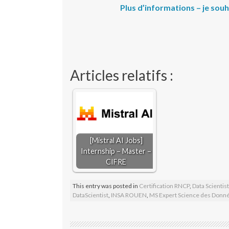
Plus d’informations – je so
Articles relatifs :
[Mistral AI Jobs]
Internship – Master –
CIFRE
This entry was posted in
Certification RNCP
,
Data Scientis
DataScientist
,
INSA ROUEN
,
MS Expert Science des Donné