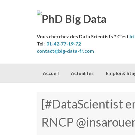
Vous cherchez des Data Scientists ? C'est
ici
Tel :
01-42-77-19-72
contact@big-data-fr.com
Skip to content
Accueil
Actualités
Emploi & Sta
[#DataScientist e
RNCP @insarouen]