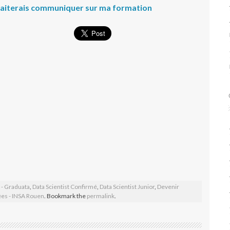
uhaiterais communiquer sur ma formation
t - Graduata
,
Data Scientist Confirmé
,
Data Scientist Junior
,
Devenir
es - INSA Rouen
. Bookmark the
permalink
.