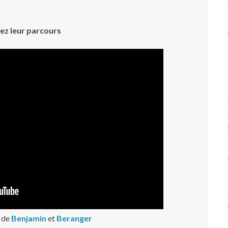
ez leur parcours
e de
Benjamin
et
Beranger