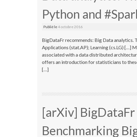
Python and #Spark
Publié le
4 octobre 2016
BigDataFr recommends: Big Data analytics. Th
Applications (stat.AP); Learning (cs.LG) […] 
associated with a data distributed architect
offers an introduction for statisticians to t
[…]
[arXiv] BigDataF
Benchmarking Big