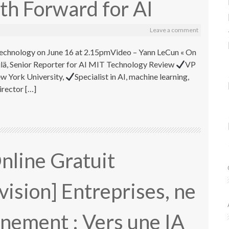
th Forward for AI
Leave a comment
Technology on June 16 at 2.15pmVideo – Yann LeCun « On
ilä, Senior Reporter for AI MIT Technology Review
VP
ew York University,
Specialist in AI, machine learning,
irector […]
nline Gratuit
ision] Entreprises, ne
nement : Vers une IA