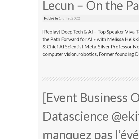
Lecun – On the Pa
Publié le
1 juillet 2022
[Replay] DeepTech & AI – Top Speaker Viva 
the Path Forward for AI » with Melissa Heikk
& Chief AI Scientist Meta, Silver Professor N
computer vision, robotics, Former founding D
[Event Business O
Datascience @ekiv
manquez pas l’évé