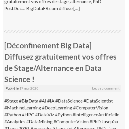
gratuitement vos offres de stage, alternance, PhD,
PostDoc… BigDataFR.com diffuse […]
[Déconfinement Big Data]
Diffusez gratuitement vos offres
de Stage/Alternance en Data
Science !
Publié le
17 mai 2020
Leave a comment
#Stage #BigData #AI #IA #DataScience #DataScientist
#MachineLearning #DeepLearning #ComputerVision
#Python #HPC #DataViz #Python #IntelligenceArtificielle
#Analytics #DataMining #ComputerVision #PhD Jusqu’au
31 mai 2020, Bourse des Stages (et Alternance, PhD…) en