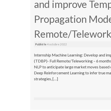
and improve Temp
Propagation Mode
Remote/Telework
Publié le
4 octobre 2022
Internship Machine Learning: Develop and i
(TDBP)- Full Remote/Teleworking – 6 months B
NLP to anticipate large market moves based o
Deep Reinforcement Learning to infer true mar
strategies, […]