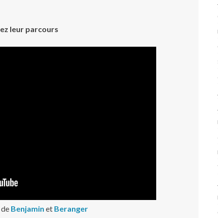
ez leur parcours
e de
Benjamin
et
Beranger