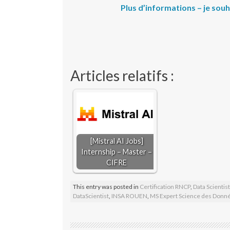
Plus d’informations – je so
Articles relatifs :
[Mistral AI Jobs]
Internship – Master –
CIFRE
This entry was posted in
Certification RNCP
,
Data Scientis
DataScientist
,
INSA ROUEN
,
MS Expert Science des Donné