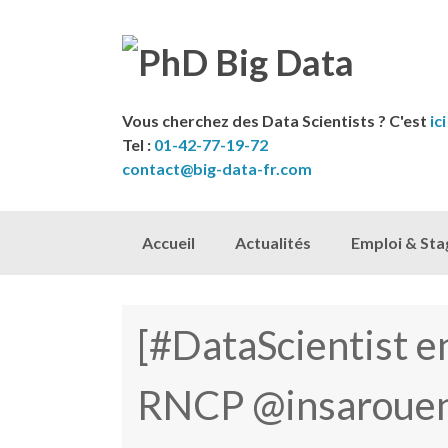
Vous cherchez des Data Scientists ? C'est
ici
Tel :
01-42-77-19-72
contact@big-data-fr.com
Skip to content
Accueil
Actualités
Emploi & Sta
[#DataScientist e
RNCP @insarouen]