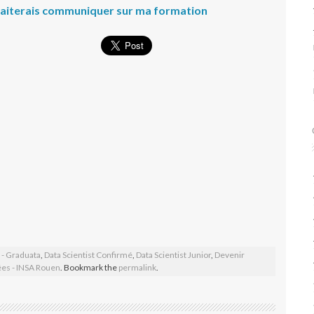
uhaiterais communiquer sur ma formation
t - Graduata
,
Data Scientist Confirmé
,
Data Scientist Junior
,
Devenir
es - INSA Rouen
. Bookmark the
permalink
.